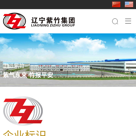
走进紫竹
新闻中心
业务板块
行业应用
成员企业
人力资源
联系我们

集团简介
集团快讯
钢铁板块
基础工程
紫竹三轧
人才理念
钢铁板块
品牌文化
行业动态
桩工机械板块
电力铁塔
科技型钢
社会招聘
桩工机械板块
员工关怀
农业机械板块
桥梁
重型特钢
简历投递
农业机械板块
走进紫竹
紫竹影像
贸易板块
船舶
轻型特钢
紫气东来 竹报平安
轨道交通
紫竹装备
装备制造
紫竹农装
紫竹国贸
紫竹物资
企业标识