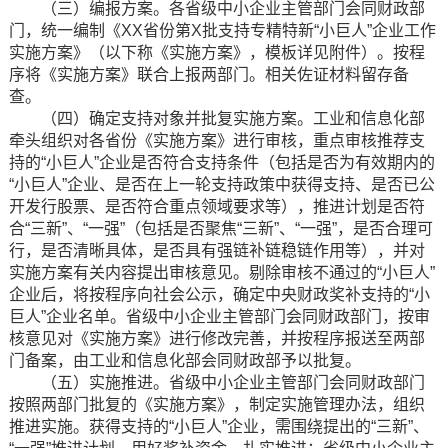
（三）编报方案。各省级中小企业主管部门会同财政部
门，统一编制《XX省份第X批支持专精特新“小巨人”企业工作
实施方案》（以下称《实施方案》，模板详见附件）。按程
序将《实施方案》联合上报两部门。相关佐证材料留存备
查。
（四）确定支持对象并批复实施方案。工业和信息化部
牵头组织对各省份《实施方案》进行审核，重点审核推荐支
持的“小巨人”企业是否符合支持条件（包括是否为有效期内的
“小巨人”企业、是否在上一轮支持政策中获得支持、是否已公
开发行股票、是否符合重点领域要求等），推进计划是否符
合“三新”、“一强”（包括是否聚焦“三新”、“一强”，是否合理可
行，是否清晰具体，是否具有强链补链稳链作用等），并对
实施方案有关内容提出审核意见。剔除审核不通过的“小巨人”
企业后，将按程序向社会公示，确定中央财政奖补支持的“小
巨人”企业名单。省级中小企业主管部门会同财政部门，按审
核意见对《实施方案》进行修改完善，并按程序报送至两部
门备案，由工业和信息化部会同财政部予以批复。
（五）实施推进。省级中小企业主管部门会同财政部门
按照两部门批复的《实施方案》，制定实施管理办法，组织
推进实施。获得支持的“小巨人”企业，需围绕提出的“三新”、