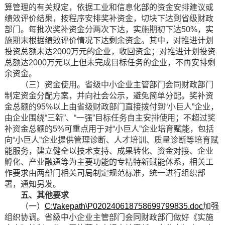
算管理的有关规定，依据工业和信息化部的资金安排建议或
绩效评价结果，按程序安排奖补资金，切块下达到省级财政
部门。每批次奖补资金分两次下达，实施期初下达50%，实
施期末根据绩效评价情况下达剩余资金。其中，对推进计划
投资总额未达2000万元的企业，收回资金；对推进计划投资
总额达2000万元以上但未完成目标任务的企业，不再安排剩
余资金。
（三）资金使用。省级中小企业主管部门会同财政部门
制定资金分配方案，并向社会公示，避免简单分配。奖补资
金总额的95%以上由省级财政部门直接拨付到“小巨人”企业，
由企业围绕“三新”、“一强”目标任务自主安排使用；不超过奖
补资金总额的5%可重点用于对“小巨人”企业培育赋能，包括
向“小巨人”企业提供管理诊断、人才培训、质量诊断等培育赋
能服务，建立健全以技术支持、成果转化、资金对接、企业
孵化、产业融通等为主要功能的专精特新赋能体系，相关工
作要求由两部门相关司局制定规范标准，统一进行组织部
署，通知另发。
五、其他要求
（一）
C:\fakepath\P020240618758699799835.doc
加强
组织协调。省级中小企业主管部门会同财政部门做好《实施