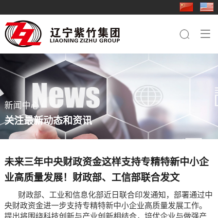
走进紫竹
新闻中心
业务板块
行业应用
成员企业
人力资源
联系我们

集团简介
集团快讯
钢铁板块
基础工程
紫竹三轧
人才理念
钢铁板块
品牌文化
行业动态
桩工机械板块
电力铁塔
科技型钢
社会招聘
桩工机械板块
员工关怀
农业机械板块
桥梁
重型特钢
简历投递
农业机械板块
新闻中心
紫竹影像
贸易板块
船舶
轻型特钢
关注最新动态和资讯
轨道交通
紫竹装备
装备制造
紫竹农装
未来三年中央财政资金这样支持专精特新中小企
业高质量发展！财政部、工信部联合发文
紫竹国贸
财政部、工业和信息化部近日联合印发通知，部署通过中
紫竹物资
央财政资金进一步支持专精特新中小企业高质量发展工作。
提出将围绕科技创新与产业创新相结合，培优企业与做强产