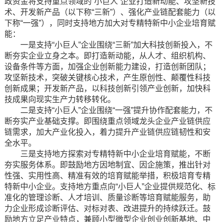
政资金将支持重点领域的“小巨人”企业打造新动能、攻坚新技
术、开发新产品（以下称“三新”）、强化产业链配套能力（以
下称“一强”），同时支持地方加大对专精特新中小企业培育赋
能：
一是支持“小巨人”企业围绕“三新”加大科技创新投入，不
断夯实企业立身之本。即打造新动能，从人才、组织机构、
设备条件等方面，加强企业创新能力建设，打造创新团队；
攻坚新技术，突破关键核心技术，产生原创性、颠覆性科技
创新成果；开发新产品，以科技创新引领产业创新，加快科
技成果向现实生产力转移转化。
二是支持“小巨人”企业围绕“一强”提升协作配套能力，不
断夯实产业基础支撑。即围绕重点领域龙头企业产业链供应
链需求，加大产业化投入，着力提升产业链供应链韧性和安
全水平。
三是支持地方探索对专精特新中小企业培育赋能，不断
夯实服务体系。即鼓励地方因地制宜、因企施策，推出针对
性强、实用性高、精准有效的培育赋能举措，积极培育专精
特新中小企业。支持地方重点向“小巨人”企业提供规范化、标
准化的管理诊断、人才培训、质量诊断等培育赋能服务，助
力企业形成诊断评估、对标对表、改进提升的持续跃迁。鼓
励地方立足产业特点，兼顾小型微型企业创业创新基地、中