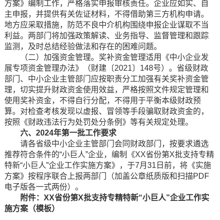
方案》编制工作，严格落实申报审核责任。企业应如实、自
主申报，并提供有关佐证材料，不得借助第三方机构申请。
地方应采取措施，防范不良中介机构围绕申报企业谋取不当
利益。两部门将加强政策解读、业务指导、监督管理和跟踪
监测，及时总结经验做法和存在的困难问题。
（二）加强资金管理。奖补资金管理适用《中小企业发
展专项资金管理办法》（财建〔2021〕148号）。省级财政
部门、中小企业主管部门应按职责分工加强有关奖补资金管
理，切实提升财政资金使用效益，严格按照文件规定管理和
使用奖补资金，不得自行分配，不得用于平衡本级财政预
算。对检查考核发现以虚报、冒领等手段骗取财政资金的，
按照《财政违法行为处罚处分条例》等有关规定处理。
六、2024年第一批工作要求
请各省级中小企业主管部门会同财政部门，按要求遴选
推荐符合条件的“小巨人”企业，编制《XX省份第X批支持专精
特新“小巨人”企业工作实施方案》，于7月31日前，将《实施
方案》按程序联合上报两部门（加盖公章纸质版和扫描PDF
电子版各一式两份）。
附件：XX省份第X批支持专精特新“小巨人”企业工作实
施方案（模板）