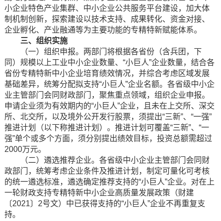
小企业特色产业集群、中小企业公共服务平台建设，加大体
制机制创新，探索建设以技术支持、成果转化、资金对接、
企业孵化、产业融通等为主要功能的专精特新赋能体系。
三、组织实施
（一）组织申报。两部门将根据各省份（含兵团，下
同）规模以上工业中小企业数量、“小巨人”企业数量，结合各
省份专精特新中小企业培育绩效情况，并综合考虑区域发展
基础差异，统筹分配拟支持“小巨人”企业名额。各省级中小企
业主管部门会同财政部门，聚焦重点领域，组织企业申报。
申请企业须为有效期内的“小巨人”企业，且未在上交所、深交
所、北交所，以及境外公开发行股票，须提出“三新”、“一强”
推进计划（以下称推进计划）。推进计划可覆盖“三新”、“一
强”单个或多个方面，须分别提出绩效目标，投资总额需超过
2000万元。
（二）遴选推荐企业。各省级中小企业主管部门会同财
政部门，统筹考虑企业条件及推进计划，制定可量化可考核
的统一遴选标准，遴选确定推荐支持的“小巨人”企业。对在上
一轮财政支持专精特新中小企业高质量发展政策（财建
〔2021〕2号文）中已获得支持的“小巨人”企业不再重复支
持。