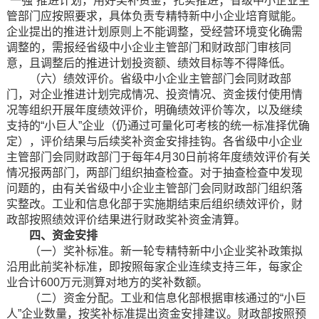
“一强”推进计划，用好奖补资金，扎实推进；省级中小企业主
管部门应按照要求，具体负责专精特新中小企业培育赋能。
企业提出的推进计划原则上不能调整，受经营环境变化确需
调整的，需报经省级中小企业主管部门和财政部门审核同
意，且调整后的推进计划投资额、绩效目标等不得降低。
（六）绩效评价。省级中小企业主管部门会同财政部
门，对企业推进计划完成情况、投资情况、资金拨付使用情
况等组织开展年度绩效评价，明确绩效评价等次，以及继续
支持的“小巨人”企业（仍通过可量化可考核的统一标准择优确
定），评价结果与后续奖补资金安排挂钩。各省级中小企业
主管部门会同财政部门于每年4月30日前将年度绩效评价有关
情况报两部门，两部门组织抽查检查。对于抽查检查中发现
问题的，由有关省级中小企业主管部门会同财政部门组织落
实整改。工业和信息化部于实施期结束后组织绩效评价，财
政部按照绩效评价结果进行财政奖补资金清算。
四、资金安排
（一）奖补标准。新一轮专精特新中小企业奖补政策拟
沿用此前奖补标准，即按照每家企业连续支持三年，每家企
业合计600万元测算对地方的奖补数额。
（二）资金分配。工业和信息化部根据审核通过的“小巨
人”企业数量，按奖补标准提出资金安排建议。财政部按照预