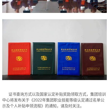
证书查询方式以及国家认定补贴奖励领取方式，集团培训
中心将发布关于《2022年集团职业技能等级认定通过名单公
示及个人补贴申领流程》的通知，请及时关注。