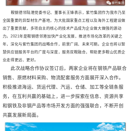
鞍钢德邻陆港党委书记、董事长王锋表示，紫竹集团作为我市乃至
全国重要的异型材生产基地，为大批国家重点工程以及海外工程建设做
出了重要贡献，多项自主的核心的技术产品成为企业做大做强的源动
力。2021年是鞍钢德邻港加快产业化发展，推进市场化改革的关键之
年，深化与紫竹集团的战略合作，前景广阔、未来可期。企业也将以智
慧供应链服务平台的广度与深度，服务双鞍融合，帮助更多鞍山优质企
业走得更远、更好。
此次战略合作协议签订后，两家企业将在钢铁产品联合
销售、原燃材料采购、物流配套服务方面展开深入合作。
积极推进海运、货运代理、汽运、仓储、加工等全链条服
务，在互利共赢的基础上，进一步探索在信息、资源共享
和钢铁及非钢产品等市场开发方面的强强联合，不断开创
共赢发展新局面。