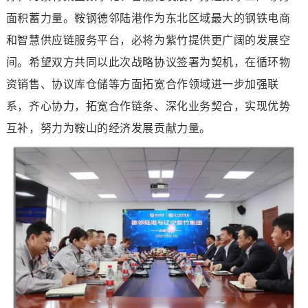
面积蓄力量。鞍钢德邻陆港作为东北区域最大的钢铁电商
和智慧供应链服务平台，必将为紫竹提供更广阔的发展空
间。希望双方共同以此次战略协议签署为契机，在循环物
资销售、协议库仓储等方面拓宽合作领域进一步加强联
系，齐心协力，拓宽合作链条、深化业务契合，实现优势
互补，努力为鞍山的经济发展贡献力量。