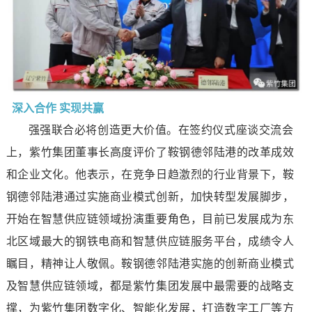
深入合作 实现共赢
强强联合必将创造更大价值。在签约仪式座谈交流会
上，紫竹集团董事长高度评价了鞍钢德邻陆港的改革成效
和企业文化。他表示，在竞争日趋激烈的行业背景下，鞍
钢德邻陆港通过实施商业模式创新，加快转型发展脚步，
开始在智慧供应链领域扮演重要角色，目前已发展成为东
北区域最大的钢铁电商和智慧供应链服务平台，成绩令人
瞩目，精神让人敬佩。鞍钢德邻陆港实施的创新商业模式
及智慧供应链领域，都是紫竹集团发展中最需要的战略支
撑，为紫竹集团数字化、智能化发展，打造数字工厂等方