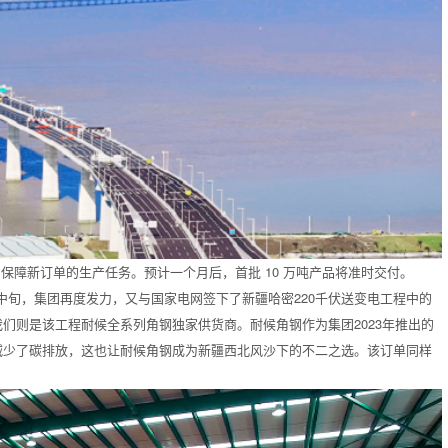
新订单的生产任务。预计一个月后，首批 10 万吨产品将准时交付。
旬，集团再度发力，又与国家电网签下了新疆哈密220千伏送变电工程中的
们则是该工程耐候全系列角钢独家供货商。耐候角钢作为集团2023年推出的
减少了碳排放，这也让耐候角钢成为新疆西北风沙下的不二之选。该订单同样