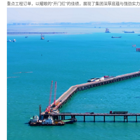
重点工程订单，以耀眼的"开门红"的佳绩，展现了集团深厚底蕴与强劲实力