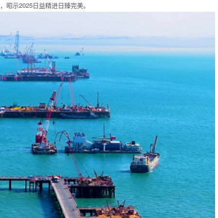
，昭示2025日益精进日臻完美。