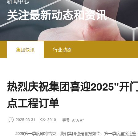
新闻中心
关注最新动态和资讯
集团快讯
行业动态
热烈庆祝集团喜迎2025"开
点工程订单

2025-03-31

3910
-
+
字号
A
A
A
2025第一季度即将结束，我们集团也是喜报频传，第一季度里接连签下