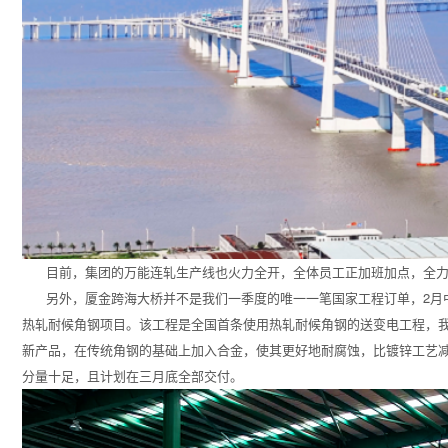
目前，集团的万能连轧生产线也火力全开，全体员工正加班加点，全力保障
另外，厦金跨海大桥并不是我们一季度的唯一一笔国家工程订单，2月中
热轧耐候角钢项目。该工程是全国首条使用热轧耐候角钢的送变电工程，我
新产品，在传统角钢的基础上加入合金，使其更好地耐腐蚀，比镀锌工艺
分量十足，且计划在三月底全部交付。