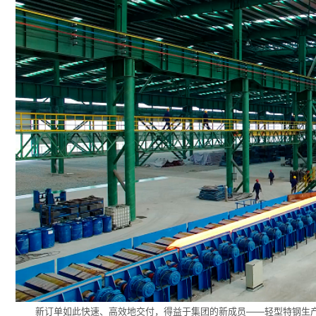
新订单如此快速、高效地交付，得益于集团的新成员——轻型特钢生产