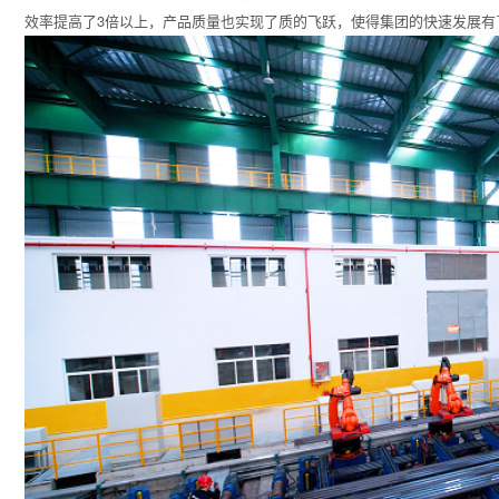
效率提高了3倍以上，产品质量也实现了质的飞跃，使得集团的快速发展有