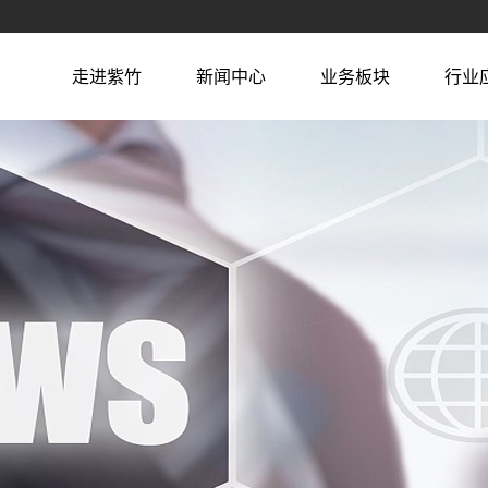
走进紫竹
新闻中心
业务板块
行业