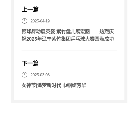
上一篇

2025-04-19
银球舞动展英姿 紫竹健儿展宏图——热烈庆
祝2025年辽宁紫竹集团乒乓球大赛圆满成功
下一篇

2025-03-08
女神节|追梦新时代 巾帼绽芳华