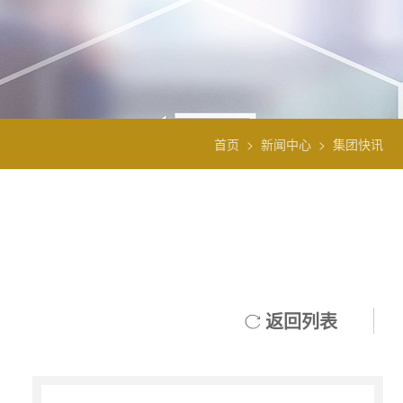
首页
>
新闻中心
>
集团快讯
返回列表
