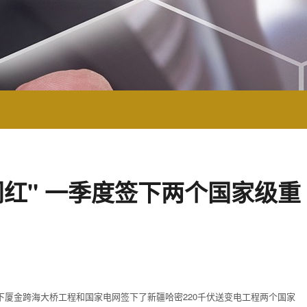
门红" 一季度签下两个国家级重
厦金跨海大桥工程和国家电网签下了新疆哈密220千伏送变电工程两个国家