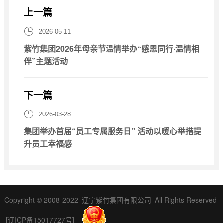
上一篇

2026-05-11
紫竹集团2026年母亲节温情举办“感恩同行·温情相
伴”主题活动
下一篇

2026-03-28
集团举办首届“员工专属服务日” 活动以暖心举措提
升员工幸福感
Copyright © 2008-2022
辽宁紫竹集团有限公司
All Rights Reserved
[辽ICP备15017727号]