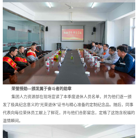
荣誉授勋—颁发属于奋斗者的勋章
集团人力资源部在现场宣读了本季度退休人员名单，并为他们逐一颁
发了极具纪念意义的“光荣退休”证书与精心准备的定制纪念品。随后，同事
代表向每位荣休员工献上了鲜花，并与他们合影留念，定格了这饱含祝福的
温情瞬间。