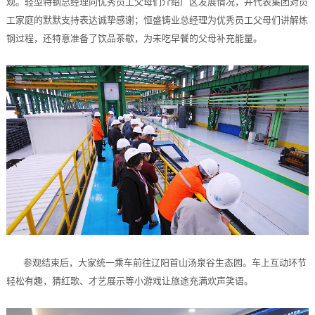
观。轻型特钢总经理向优秀员工父母们介绍厂区发展情况，并代表集团对员
工家庭的默默支持表达诚挚感谢；恒盛铸业总经理为优秀员工父母们讲解炼
钢过程，还特意准备了饮品茶歇，为未吃早餐的父母补充能量。
参观结束后，大家统一乘车前往辽阳首山汤泉谷生态园。车上互动环节
轻松有趣，猜红歌、才艺展示等小游戏让旅途充满欢声笑语。