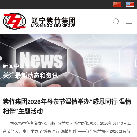
走进紫竹
新闻中心
业务板块
行业应用
成员企业
人力资源
联系我们

集团简介
集团快讯
钢铁板块
基础工程
紫竹三轧
人才理念
钢铁板块
品牌文化
行业动态
桩工机械板块
电力铁塔
科技型钢
社会招聘
桩工机械板块
员工关怀
农业机械板块
桥梁
重型特钢
简历投递
农业机械板块
新闻中心
紫竹影像
贸易板块
船舶
轻型特钢
关注最新动态和资讯
轨道交通
紫竹装备
装备制造
紫竹农装
紫竹集团2026年母亲节温情举办“感恩同行·温情
相伴”主题活动
紫竹国贸
为弘扬中华孝道文化，践行紫竹集团“家”文化理念，2026年5月10日母
紫竹物资
亲节当天，集团举办了“感恩同行 温情相伴”——辽宁紫竹集团2026母亲节