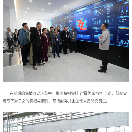
在随后的温情互动环节中，集团特别安排了“最美家书”打卡点，鼓励父
母写下对子女的祝福与期许，现场封存并由工作人员转交员工。