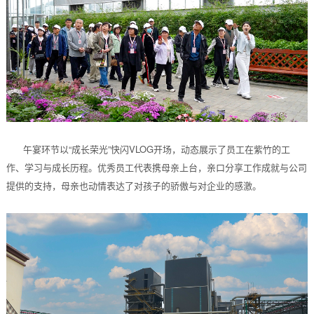
午宴环节以“成长荣光”快闪VLOG开场，动态展示了员工在紫竹的工
作、学习与成长历程。优秀员工代表携母亲上台，亲口分享工作成就与公司
提供的支持，母亲也动情表达了对孩子的骄傲与对企业的感激。